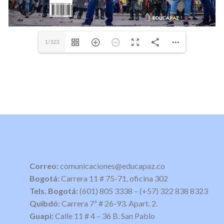
1/323
Correo:
comunicaciones@educapaz.co
Bogotá:
Carrera 11 # 75-71, oficina 302
Tels. Bogotá:
(601) 805 3338 – (+57) 322 838 8323
Quibdó:
Carrera 7ª # 26-93. Apart. 2.
Guapi:
Calle 11 # 4 – 36 B. San Pablo